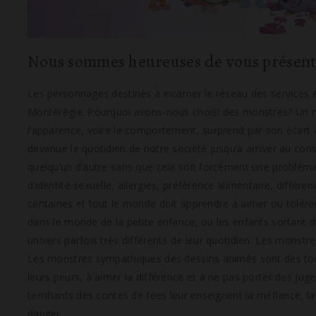
Nous sommes heureuses de vous présente
Les personnages destinés à incarner le réseau des services 
Montérégie.
Pourquoi avons-nous choisi des monstres? Un mo
l’apparence, voire le comportement, surprend par son écart 
devenue le quotidien de notre société jusqu’à arriver au co
quelqu’un d’autre sans que cela soit forcément une probléma
d’identité sexuelle, allergies, préférence alimentaire, différe
centaines et tout le monde doit apprendre à aimer ou tolérer le
dans le monde de la petite enfance, où les enfants sortant d
univers parfois très différents de leur quotidien. Les monstre
Les monstres sympathiques des dessins animés sont des tout
leurs peurs, à aimer la différence et à ne pas porter des ju
terrifiants des contes de fées leur enseignent la méfiance, l
danger.