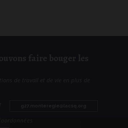
uvons faire bouger les
ons de travail et de vie en plus de
U
g27.
monteregie@lacsq
.org
Coordonnées