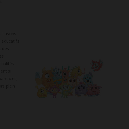
.
ous avons
s éducatifs
, des
es
nnalités
ent si
pparences,
urs plein