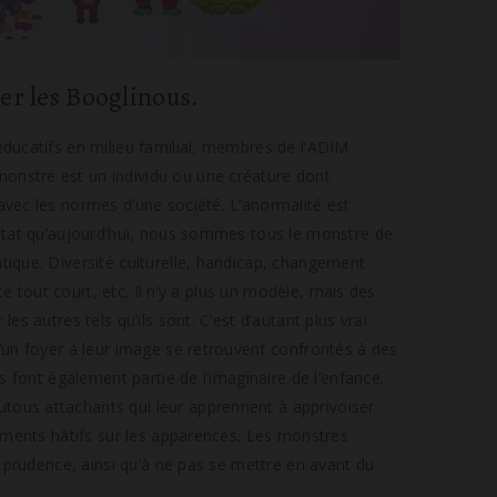
r les Booglinous.
éducatifs en milieu familial, membres de l’ADIM
nstre est un individu ou une créature dont
avec les normes d’une société. L’anormalité est
nstat qu’aujourd’hui, nous sommes tous le monstre de
tique. Diversité culturelle, handicap, changement
nce tout court, etc. Il n’y a plus un modèle, mais des
s autres tels qu’ils sont. C’est d’autant plus vrai
’un foyer à leur image se retrouvent confrontés à des
s font également partie de l’imaginaire de l’enfance.
ous attachants qui leur apprennent à apprivoiser
gements hâtifs sur les apparences. Les monstres
a prudence, ainsi qu’à ne pas se mettre en avant du