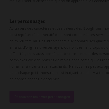
mais qui sont si attachants quand on apprend à les connaître
Les personnages
Au travers des caractères et des valeurs des Booglinous, n
ainsi représenté la diversité dont sont composés
les service
en milieu familial
. Des intervenants aux nombreuses qualités
enfants d’origines diverses ayant ou non des handicaps ou d
difficultés, mais aussi possédant tout simplement des perso
complexes avec de bons et de moins bons côtés qui les rend
humains, si vivants et si attachants. Ne vous fiez pas aux a
dans chaque petit monstre, aussi intrigant soit-il, il y a toujo
de bonnes choses à découvrir.
Découvrez tous vos personnages