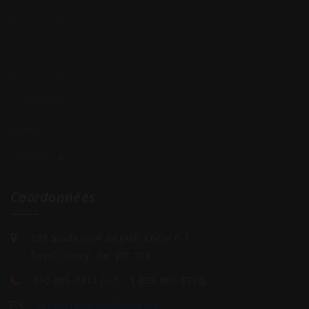
Relation de travail
Documents
Personnages
Événements
Achats
Zone RSE
Coordonnées
125 Boulevard Gagné, Local F-1
Sorel-Tracy, Qc J3P 7Z3
450 482-3712 (s.f. : 1 855 482-3712)
g27.
monteregie@lacsq
.org