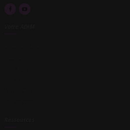
Votre ADIM
Mission de l’ADIM
Historique
Notre Équipe
Section Multimédia
À propos des Booglinous
Nos coordonnées
Ressources