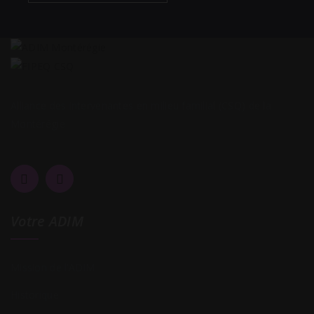
Alliance des intervenantes en milieu familial (CSQ) de la
Montérégie
Votre ADIM
Mission de l’ADIM
Historique