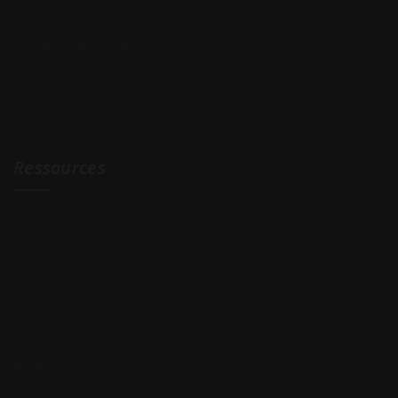
Notre Équipe
Section Multimédia
À propos des Booglinous
Nos coordonnées
Ressources
Relation de travail
Documents
Personnages
Événements
Achats