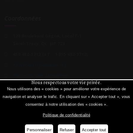
Zone RSE
Coordonnées
125 Boulevard Gagné, Local F-1
Sorel-Tracy, Qc J3P 7Z3
450 482-3712 (s.f. : 1 855 482-3712)
g27.
monteregie@lacsq
.org
Facebook Adim Montérégie
Nous respectons votre vie privée.
Nous utilisons des « cookies » pour améliorer votre expérience de
navigation et analyser le trafic. En cliquant sur « Accepter tout », vous
consentez à notre utilisation des « cookies ».
Politique de confidentialité
© 2026 ADIM Montérégie. Tous droits réservés.
Création et Hébergement :
Créomax inc.
Personnaliser
Refuser
Accepter tout